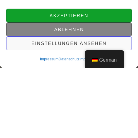
AKZEPTIEREN
ABLEHNEN
EINSTELLUNGEN ANSEHEN
Impressum
Datenschutz
Impressum
German
WILLKOMMEN IM GUTSHAUS MOISALL
Ankommen und Ruhe finden.
Wenn Sie nach einer einzigartigen und ruhigen